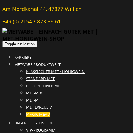
Am Nordkanal 44, 47877 Willich
+49 (0) 2154 / 823 86 61
Toggle navigation
KARRIERE
METWABE PRODUKTWELT
KLASSISCHER MET / HONIGWEIN
STANDARD-MET
BLÜTENREINER MET
MET-MIX
MET-MIT
MET EXKLUSIV
MAGIC MEAD
UNSERE LEISTUNGEN
VIP-PROGRAMM